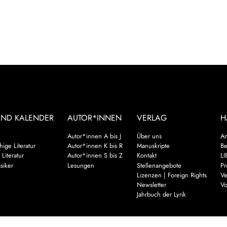
UND KALENDER
AUTOR*INNEN
VERLAG
H
Autor*innen A bis J
Über uns
An
ige Literatur
Autor*innen K bis R
Manuskripte
Be
 Literatur
Autor*innen S bis Z
Kontakt
LI
siker
Lesungen
Stellenangebote
Pr
Lizenzen | Foreign Rights
Ve
Newsletter
Vo
Jahrbuch der Lyrik
Mehr