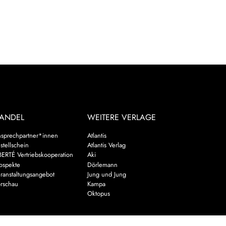
ANDEL
WEITERE VERLAGE
sprechpartner*innen
Atlantis
stellschein
Atlantis Verlag
BERTÉ Vertriebskooperation
Aki
ospekte
Dörlemann
ranstaltungsangebot
Jung und Jung
rschau
Kampa
Oktopus