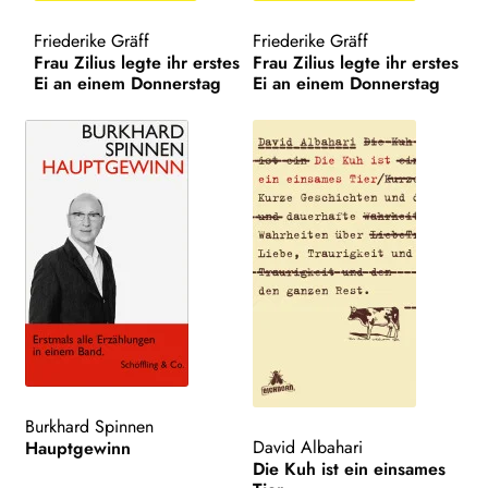
AKTUELLES
Friederike Gräff
Friederike Gräff
Frau Zilius legte ihr erstes
Frau Zilius legte ihr erstes
Ei an einem Donnerstag
Ei an einem Donnerstag
NEWSLETTER
WEITERE VERLAGE
Search:
Burkhard Spinnen
David Albahari
Hauptgewinn
Die Kuh ist ein einsames