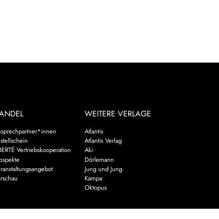
ANDEL
WEITERE VERLAGE
sprechpartner*innen
Atlantis
stellschein
Atlantis Verlag
BERTÉ Vertriebskooperation
Aki
ospekte
Dörlemann
ranstaltungsangebot
Jung und Jung
rschau
Kampa
Oktopus