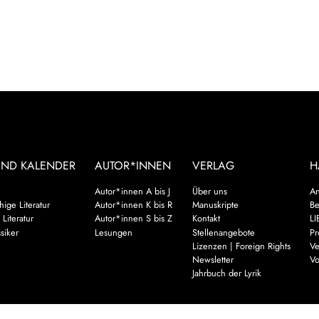
UND KALENDER
AUTOR*INNEN
VERLAG
H
Autor*innen A bis J
Über uns
An
ige Literatur
Autor*innen K bis R
Manuskripte
Be
 Literatur
Autor*innen S bis Z
Kontakt
LI
siker
Lesungen
Stellenangebote
Pr
Lizenzen | Foreign Rights
Ve
Newsletter
Vo
Jahrbuch der Lyrik
Mehr