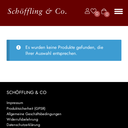
Zur
Zum
0
0
Navigation
Inhalt
Art
springen
springen
Unt
BÜCHER
ike
aus
l
JAHRBUCH DER LYRIK
Es wurden keine Produkte gefunden, die
KALENDER
Ihrer Auswahl entsprechen.
Unt
AUTOR*INNEN
aus
LESUNGEN
SCHÖFFLING & CO
Unt
VERLAG
aus
Impressum
Unt
Produktsicherheit (GPSR)
HANDEL
aus
Allgemeine Geschäftsbedingungen
Widerrufsbelehrung
Unt
LIZENZEN | FOREIGN RIGHTS
Datenschutzerklärung
aus