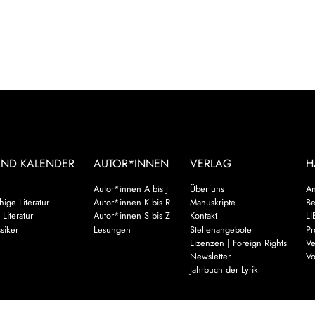
UND KALENDER
AUTOR*INNEN
VERLAG
H
Autor*innen A bis J
Über uns
An
ige Literatur
Autor*innen K bis R
Manuskripte
Be
 Literatur
Autor*innen S bis Z
Kontakt
LI
siker
Lesungen
Stellenangebote
Pr
Lizenzen | Foreign Rights
Ve
Newsletter
Vo
Jahrbuch der Lyrik
Mehr