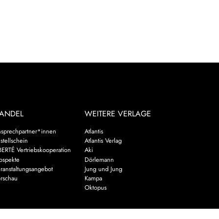
ANDEL
WEITERE VERLAGE
sprechpartner*innen
Atlantis
stellschein
Atlantis Verlag
BERTÉ Vertriebskooperation
Aki
ospekte
Dörlemann
ranstaltungsangebot
Jung und Jung
rschau
Kampa
Oktopus