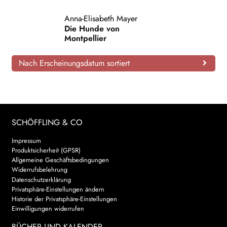
AKTUELLES
Anna-Elisabeth Mayer
Die Hunde von
Montpellier
NEWSLETTER
Nach Erscheinungsdatum sortiert
WEITERE VERLAGE
Search:
SCHÖFFLING & CO
Impressum
Produktsicherheit (GPSR)
Allgemeine Geschäftsbedingungen
Widerrufsbelehrung
Datenschutzerklärung
Privatsphäre-Einstellungen ändern
Historie der Privatsphäre-Einstellungen
Einwilligungen widerrufen
BÜCHER UND KALENDER