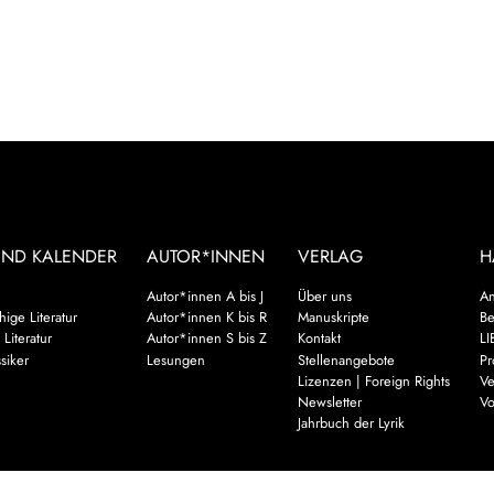
UND KALENDER
AUTOR*INNEN
VERLAG
H
Autor*innen A bis J
Über uns
An
ige Literatur
Autor*innen K bis R
Manuskripte
Be
 Literatur
Autor*innen S bis Z
Kontakt
LI
siker
Lesungen
Stellenangebote
Pr
Lizenzen | Foreign Rights
Ve
Newsletter
Vo
Jahrbuch der Lyrik
Mehr