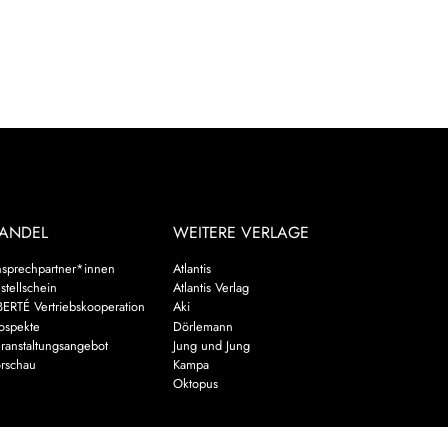
ANDEL
WEITERE VERLAGE
sprechpartner*innen
Atlantis
stellschein
Atlantis Verlag
BERTÉ Vertriebskooperation
Aki
ospekte
Dörlemann
ranstaltungsangebot
Jung und Jung
rschau
Kampa
Oktopus