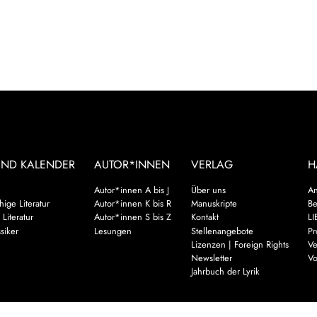
UND KALENDER
AUTOR*INNEN
VERLAG
H
Autor*innen A bis J
Über uns
An
ige Literatur
Autor*innen K bis R
Manuskripte
Be
 Literatur
Autor*innen S bis Z
Kontakt
LI
siker
Lesungen
Stellenangebote
Pr
Lizenzen | Foreign Rights
Ve
Newsletter
Vo
Jahrbuch der Lyrik
Mehr