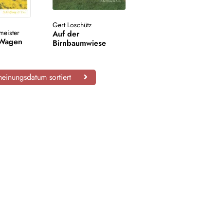
Gert Loschütz
meister
Auf der
 Wagen
Birnbaumwiese
einungsdatum sortiert