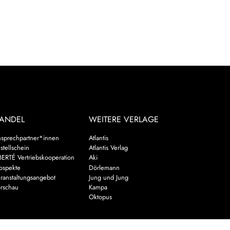
ANDEL
WEITERE VERLAGE
sprechpartner*innen
Atlantis
stellschein
Atlantis Verlag
BERTÉ Vertriebskooperation
Aki
ospekte
Dörlemann
ranstaltungsangebot
Jung und Jung
rschau
Kampa
Oktopus