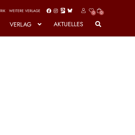
RIK
WEITERE VERLAGE
x
0
0
Zur
Zum
Art
Navigation
Inhalt
ike
AKTUELLES
VERLAG
l
springen
springen