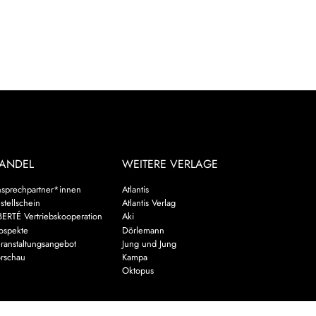
ANDEL
WEITERE VERLAGE
sprechpartner*innen
Atlantis
stellschein
Atlantis Verlag
BERTÉ Vertriebskooperation
Aki
ospekte
Dörlemann
ranstaltungsangebot
Jung und Jung
rschau
Kampa
Oktopus