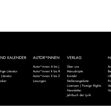
UND KALENDER
AUTOR*INNEN
VERLAG
H
Autor*innen A bis J
Über uns
An
ige Literatur
Autor*innen K bis R
Manuskripte
Be
 Literatur
Autor*innen S bis Z
Kontakt
LI
siker
Lesungen
Stellenangebote
Pr
Lizenzen | Foreign Rights
Ve
Newsletter
Vo
Jahrbuch der Lyrik
Mehr