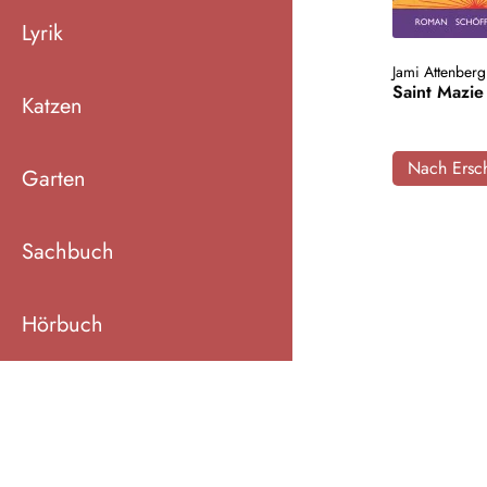
Lyrik
Jami Attenberg
Saint Mazie
Katzen
Nach Ersch
Garten
Sachbuch
Hörbuch