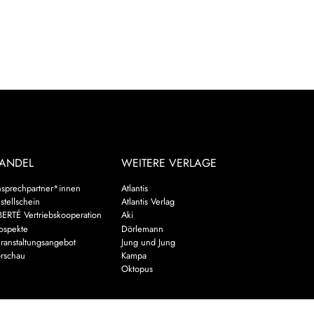
ANDEL
WEITERE VERLAGE
sprechpartner*innen
Atlantis
stellschein
Atlantis Verlag
BERTÉ Vertriebskooperation
Aki
ospekte
Dörlemann
ranstaltungsangebot
Jung und Jung
rschau
Kampa
Oktopus