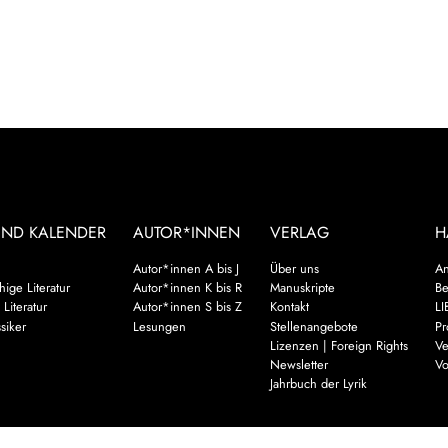
UND KALENDER
AUTOR*INNEN
VERLAG
H
Autor*innen A bis J
Über uns
An
ige Literatur
Autor*innen K bis R
Manuskripte
Be
 Literatur
Autor*innen S bis Z
Kontakt
LI
siker
Lesungen
Stellenangebote
Pr
Lizenzen | Foreign Rights
Ve
Newsletter
Vo
Jahrbuch der Lyrik
Mehr