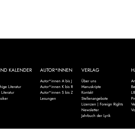
UND KALENDER
AUTOR*INNEN
VERLAG
H
Autor*innen A bis J
Über uns
An
ige Literatur
Autor*innen K bis R
Manuskripte
Be
 Literatur
Autor*innen S bis Z
Kontakt
LI
siker
Lesungen
Stellenangebote
Pr
Lizenzen | Foreign Rights
Ve
Newsletter
Vo
Jahrbuch der Lyrik
Mehr