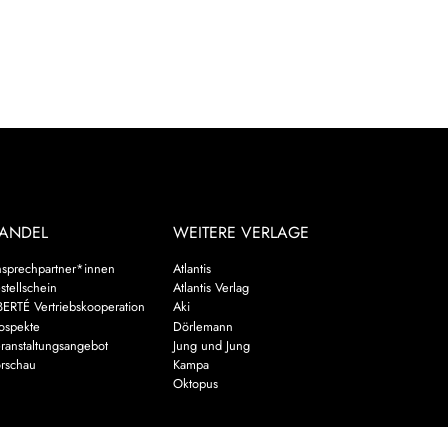
ANDEL
WEITERE VERLAGE
sprechpartner*innen
Atlantis
stellschein
Atlantis Verlag
BERTÉ Vertriebskooperation
Aki
ospekte
Dörlemann
ranstaltungsangebot
Jung und Jung
rschau
Kampa
Oktopus