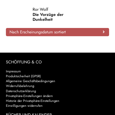
AKTUELLES
Ror Wolf
Die Vorzüge der
Dunkelheit
NEWSLETTER
Nach Erscheinungsdatum sortiert
WEITERE VERLAGE
Search:
SCHÖFFLING & CO
Impressum
Produktsicherheit (GPSR)
Allgemeine Geschäftsbedingungen
Widerrufsbelehrung
Datenschutzerklärung
Privatsphäre-Einstellungen ändern
Historie der Privatsphäre-Einstellungen
Einwilligungen widerrufen
BÜCHER UND KALENDER