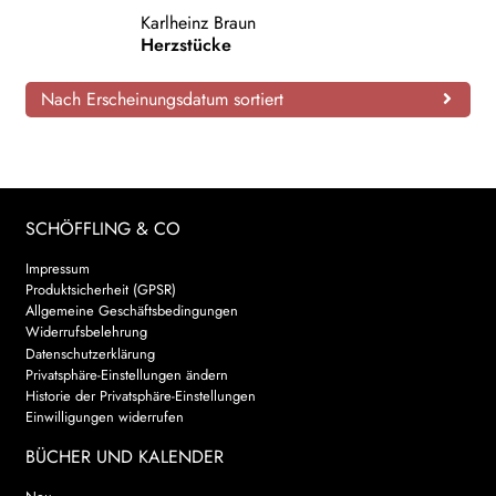
Karlheinz Braun
AKTUELLES
Herzstücke
NEWSLETTER
Nach Erscheinungsdatum sortiert
WEITERE VERLAGE
SCHÖFFLING & CO
Search:
Impressum
Produktsicherheit (GPSR)
Allgemeine Geschäftsbedingungen
Widerrufsbelehrung
Datenschutzerklärung
Privatsphäre-Einstellungen ändern
Historie der Privatsphäre-Einstellungen
Einwilligungen widerrufen
BÜCHER UND KALENDER