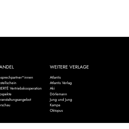
ANDEL
WEITERE VERLAGE
sprechpartner*innen
Atlantis
stellschein
Atlantis Verlag
BERTÉ Vertriebskooperation
Aki
ospekte
Dörlemann
ranstaltungsangebot
Jung und Jung
rschau
Kampa
Oktopus