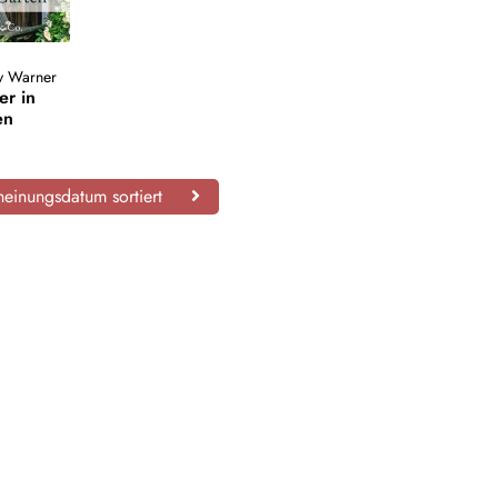
y Warner
r in
en
einungsdatum sortiert