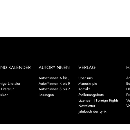
UND KALENDER
AUTOR*INNEN
VERLAG
H
Autor*innen A bis J
Über uns
An
ige Literatur
Autor*innen K bis R
Manuskripte
Be
 Literatur
Autor*innen S bis Z
Kontakt
LI
siker
Lesungen
Stellenangebote
Pr
Lizenzen | Foreign Rights
Ve
Newsletter
Vo
Jahrbuch der Lyrik
Mehr