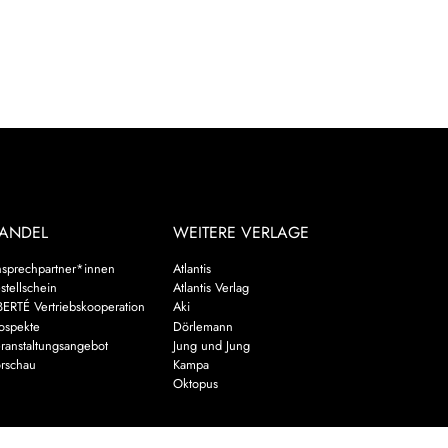
ANDEL
WEITERE VERLAGE
sprechpartner*innen
Atlantis
stellschein
Atlantis Verlag
BERTÉ Vertriebskooperation
Aki
ospekte
Dörlemann
ranstaltungsangebot
Jung und Jung
rschau
Kampa
Oktopus