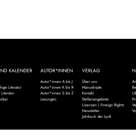
UND KALENDER
AUTOR*INNEN
VERLAG
H
Autor*innen A bis J
Über uns
An
ige Literatur
Autor*innen K bis R
Manuskripte
Be
 Literatur
Autor*innen S bis Z
Kontakt
LI
siker
Lesungen
Stellenangebote
Pr
Lizenzen | Foreign Rights
Ve
Newsletter
Vo
Jahrbuch der Lyrik
Mehr