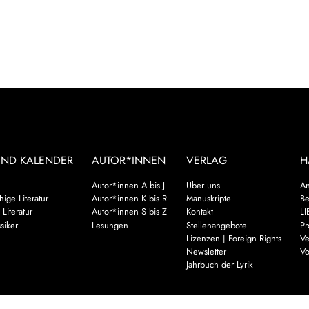
UND KALENDER
AUTOR*INNEN
VERLAG
H
Autor*innen A bis J
Über uns
An
ige Literatur
Autor*innen K bis R
Manuskripte
Be
 Literatur
Autor*innen S bis Z
Kontakt
LI
siker
Lesungen
Stellenangebote
Pr
Lizenzen | Foreign Rights
Ve
Newsletter
Vo
Jahrbuch der Lyrik
Mehr