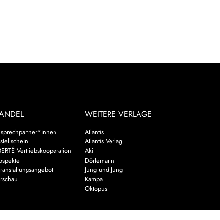
ANDEL
WEITERE VERLAGE
sprechpartner*innen
Atlantis
stellschein
Atlantis Verlag
BERTÉ Vertriebskooperation
Aki
ospekte
Dörlemann
ranstaltungsangebot
Jung und Jung
rschau
Kampa
Oktopus