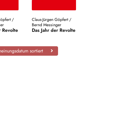
öpfert
/
Claus-Jürgen Göpfert
/
er
Bernd Messinger
r Revolte
Das Jahr der Revolte
einungsdatum sortiert