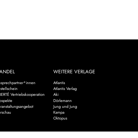
ANDEL
WEITERE VERLAGE
sprechpartner*innen
Atlantis
stellschein
Atlantis Verlag
BERTÉ Vertriebskooperation
Aki
ospekte
Dörlemann
ranstaltungsangebot
Jung und Jung
rschau
Kampa
Oktopus