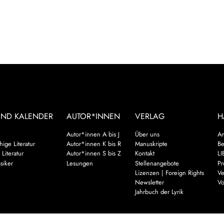
UND KALENDER
AUTOR*INNEN
VERLAG
H
Autor*innen A bis J
Über uns
An
ige Literatur
Autor*innen K bis R
Manuskripte
Be
 Literatur
Autor*innen S bis Z
Kontakt
LI
siker
Lesungen
Stellenangebote
Pr
Lizenzen | Foreign Rights
Ve
Newsletter
Vo
Jahrbuch der Lyrik
Mehr