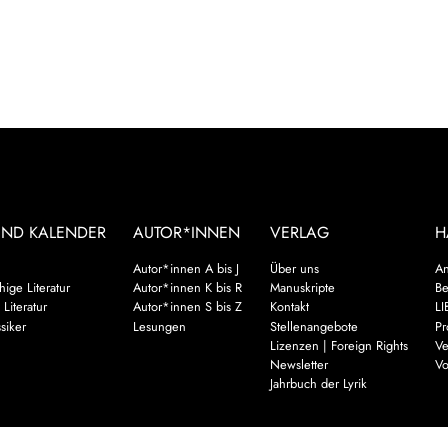
UND KALENDER
AUTOR*INNEN
VERLAG
H
Autor*innen A bis J
Über uns
An
ige Literatur
Autor*innen K bis R
Manuskripte
Be
 Literatur
Autor*innen S bis Z
Kontakt
LI
siker
Lesungen
Stellenangebote
Pr
Lizenzen | Foreign Rights
Ve
Newsletter
Vo
Jahrbuch der Lyrik
Mehr