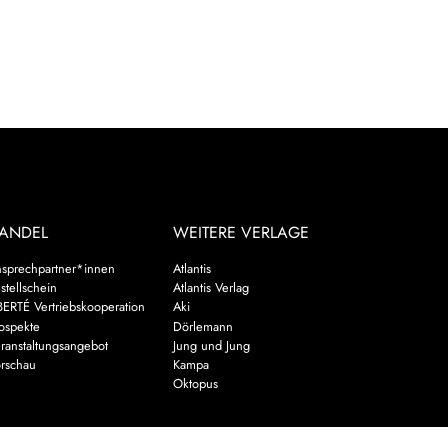
ANDEL
WEITERE VERLAGE
sprechpartner*innen
Atlantis
stellschein
Atlantis Verlag
BERTÉ Vertriebskooperation
Aki
ospekte
Dörlemann
ranstaltungsangebot
Jung und Jung
rschau
Kampa
Oktopus