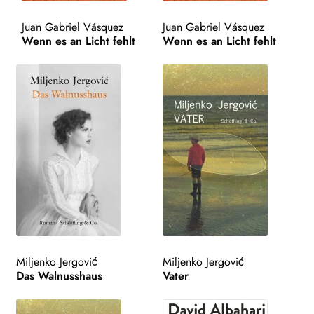
AKTUELLES
Juan Gabriel Vásquez
Juan Gabriel Vásquez
Wenn es an Licht fehlt
Wenn es an Licht fehlt
NEWSLETTER
WEITERE VERLAGE
Search:
Miljenko Jergović
Miljenko Jergović
Das Walnusshaus
Vater