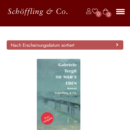
Zur
Zum
0
0
Navigation
Inhalt
Art
springen
springen
Unt
BÜCHER
ike
aus
l
JAHRBUCH DER LYRIK
Nach Erscheinungsdatum sortiert
KALENDER
Unt
AUTOR*INNEN
aus
LESUNGEN
Unt
VERLAG
aus
Unt
HANDEL
aus
Unt
LIZENZEN | FOREIGN RIGHTS
aus