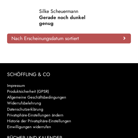
AKTUELLES
Silke Scheuermann
Gerade noch dunkel
genug
NEWSLETTER
Nach Erscheinungsdatum sortiert
WEITERE VERLAGE
Search:
SCHÖFFLING & CO
Impressum
Produktsicherheit (GPSR)
Allgemeine Geschäftsbedingungen
Widerrufsbelehrung
Datenschutzerklärung
Privatsphäre-Einstellungen ändern
Historie der Privatsphäre-Einstellungen
Einwilligungen widerrufen
BÜCHER UND KALENDER