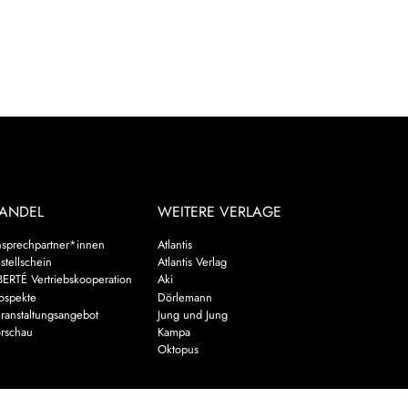
ANDEL
WEITERE VERLAGE
sprechpartner*innen
Atlantis
stellschein
Atlantis Verlag
BERTÉ Vertriebskooperation
Aki
ospekte
Dörlemann
ranstaltungsangebot
Jung und Jung
rschau
Kampa
Oktopus