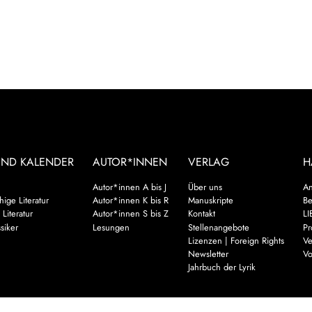
UND KALENDER
AUTOR*INNEN
VERLAG
H
Autor*innen A bis J
Über uns
An
ige Literatur
Autor*innen K bis R
Manuskripte
Be
 Literatur
Autor*innen S bis Z
Kontakt
LI
siker
Lesungen
Stellenangebote
Pr
Lizenzen | Foreign Rights
Ve
Newsletter
Vo
Jahrbuch der Lyrik
Mehr