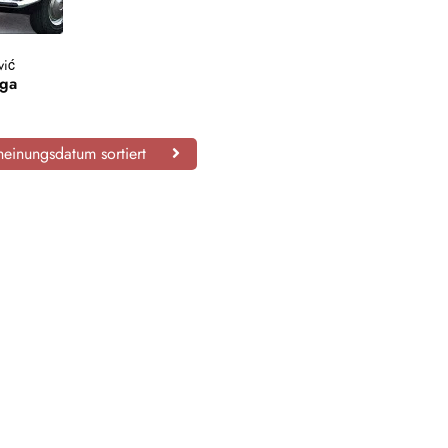
vić
ga
einungsdatum sortiert