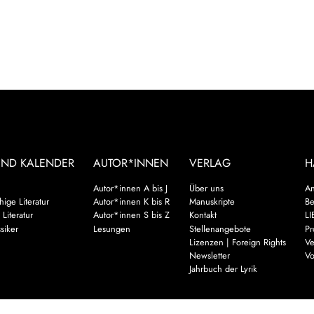
UND KALENDER
AUTOR*INNEN
VERLAG
H
Autor*innen A bis J
Über uns
An
ige Literatur
Autor*innen K bis R
Manuskripte
Be
 Literatur
Autor*innen S bis Z
Kontakt
LI
siker
Lesungen
Stellenangebote
Pr
Lizenzen | Foreign Rights
Ve
Newsletter
Vo
Jahrbuch der Lyrik
Mehr