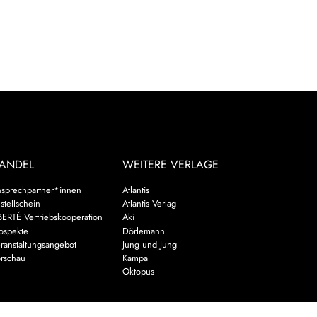
ANDEL
WEITERE VERLAGE
sprechpartner*innen
Atlantis
stellschein
Atlantis Verlag
BERTÉ Vertriebskooperation
Aki
ospekte
Dörlemann
ranstaltungsangebot
Jung und Jung
rschau
Kampa
Oktopus