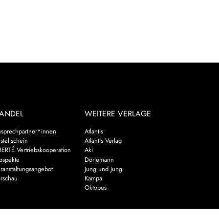
ANDEL
WEITERE VERLAGE
sprechpartner*innen
Atlantis
stellschein
Atlantis Verlag
BERTÉ Vertriebskooperation
Aki
ospekte
Dörlemann
ranstaltungsangebot
Jung und Jung
rschau
Kampa
Oktopus