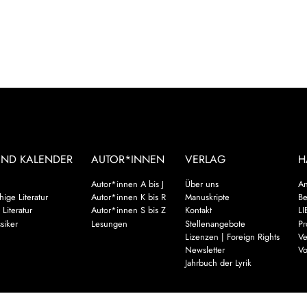
UND KALENDER
AUTOR*INNEN
VERLAG
H
Autor*innen A bis J
Über uns
An
ige Literatur
Autor*innen K bis R
Manuskripte
Be
 Literatur
Autor*innen S bis Z
Kontakt
LI
siker
Lesungen
Stellenangebote
Pr
Lizenzen | Foreign Rights
Ve
Newsletter
Vo
Jahrbuch der Lyrik
Mehr