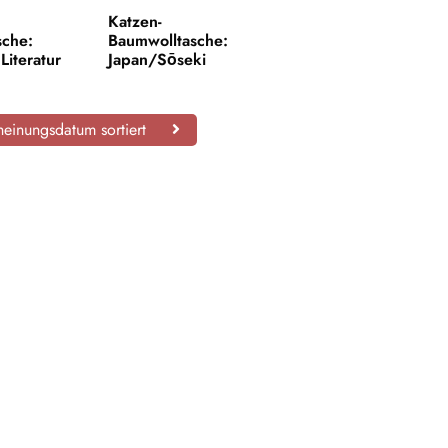
Katzen-
sche:
Baumwolltasche:
Literatur
Japan/Sōseki
einungsdatum sortiert