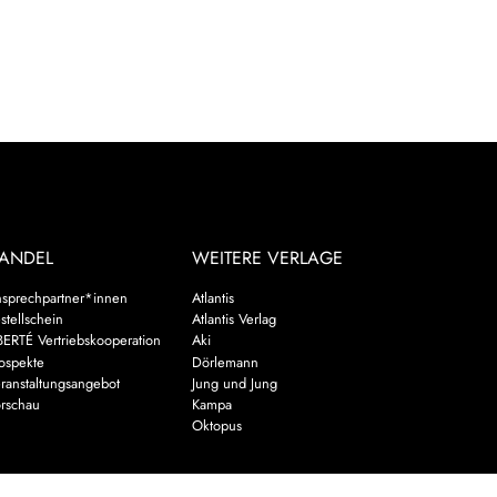
ANDEL
WEITERE VERLAGE
sprechpartner*innen
Atlantis
stellschein
Atlantis Verlag
BERTÉ Vertriebskooperation
Aki
ospekte
Dörlemann
ranstaltungsangebot
Jung und Jung
rschau
Kampa
Oktopus