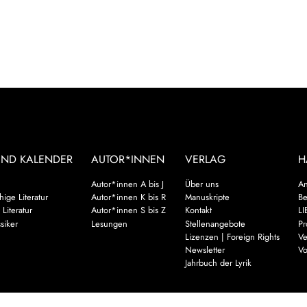
UND KALENDER
AUTOR*INNEN
VERLAG
H
Autor*innen A bis J
Über uns
An
ige Literatur
Autor*innen K bis R
Manuskripte
Be
 Literatur
Autor*innen S bis Z
Kontakt
LI
siker
Lesungen
Stellenangebote
Pr
Lizenzen | Foreign Rights
Ve
Newsletter
Vo
Jahrbuch der Lyrik
Mehr