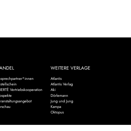
ANDEL
WEITERE VERLAGE
sprechpartner*innen
Atlantis
stellschein
Atlantis Verlag
BERTÉ Vertriebskooperation
Aki
ospekte
Dörlemann
ranstaltungsangebot
Jung und Jung
rschau
Kampa
Oktopus