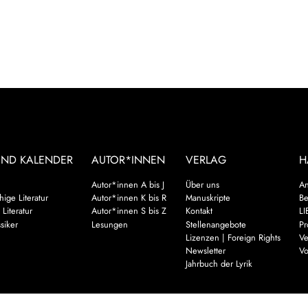
UND KALENDER
AUTOR*INNEN
VERLAG
H
Autor*innen A bis J
Über uns
An
ige Literatur
Autor*innen K bis R
Manuskripte
Be
 Literatur
Autor*innen S bis Z
Kontakt
LI
siker
Lesungen
Stellenangebote
Pr
Lizenzen | Foreign Rights
Ve
Newsletter
Vo
Jahrbuch der Lyrik
Mehr