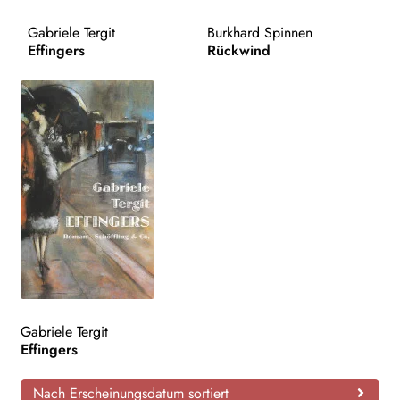
AKTUELLES
Gabriele Tergit
Burkhard Spinnen
Effingers
Rückwind
NEWSLETTER
WEITERE VERLAGE
Search:
Gabriele Tergit
Effingers
Nach Erscheinungsdatum sortiert