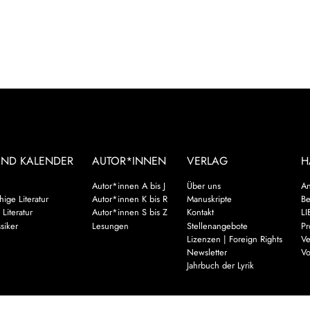
UND KALENDER
AUTOR*INNEN
VERLAG
H
Autor*innen A bis J
Über uns
An
ige Literatur
Autor*innen K bis R
Manuskripte
Be
 Literatur
Autor*innen S bis Z
Kontakt
LI
siker
Lesungen
Stellenangebote
Pr
Lizenzen | Foreign Rights
Ve
Newsletter
Vo
Jahrbuch der Lyrik
Mehr