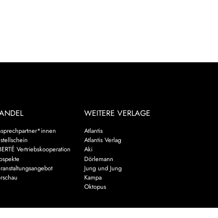
ANDEL
WEITERE VERLAGE
sprechpartner*innen
Atlantis
stellschein
Atlantis Verlag
BERTÉ Vertriebskooperation
Aki
ospekte
Dörlemann
ranstaltungsangebot
Jung und Jung
rschau
Kampa
Oktopus