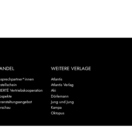
ANDEL
WEITERE VERLAGE
sprechpartner*innen
Atlantis
stellschein
Atlantis Verlag
BERTÉ Vertriebskooperation
Aki
ospekte
Dörlemann
ranstaltungsangebot
Jung und Jung
rschau
Kampa
Oktopus