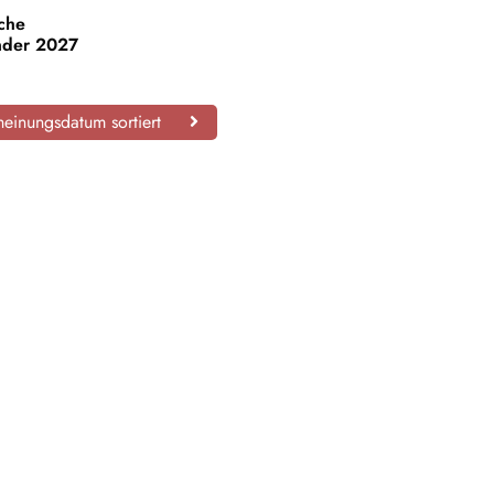
sche
nder 2027
einungsdatum sortiert