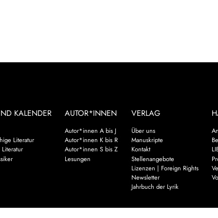
UND KALENDER
AUTOR*INNEN
VERLAG
H
Autor*innen A bis J
Über uns
An
ige Literatur
Autor*innen K bis R
Manuskripte
Be
 Literatur
Autor*innen S bis Z
Kontakt
LI
siker
Lesungen
Stellenangebote
Pr
Lizenzen | Foreign Rights
Ve
Newsletter
Vo
Jahrbuch der Lyrik
Mehr