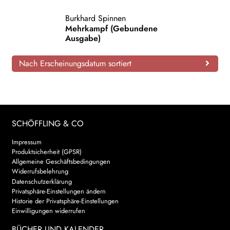
AKTUELLES
Burkhard Spinnen
Mehrkampf (Gebundene
Ausgabe)
NEWSLETTER
Nach Erscheinungsdatum sortiert
WEITERE VERLAGE
Search:
SCHÖFFLING & CO
Impressum
Produktsicherheit (GPSR)
Allgemeine Geschäftsbedingungen
Widerrufsbelehrung
Datenschutzerklärung
Privatsphäre-Einstellungen ändern
Historie der Privatsphäre-Einstellungen
Einwilligungen widerrufen
BÜCHER UND KALENDER