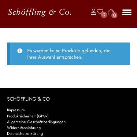
Zur
Zum
0
0
Navigation
Inhalt
Art
springen
springen
Unt
BÜCHER
ike
aus
l
JAHRBUCH DER LYRIK
Es wurden keine Produkte gefunden, die
KALENDER
Ihrer Auswahl entsprechen.
Unt
AUTOR*INNEN
aus
LESUNGEN
SCHÖFFLING & CO
Unt
VERLAG
aus
Impressum
Unt
Produktsicherheit (GPSR)
HANDEL
aus
Allgemeine Geschäftsbedingungen
Widerrufsbelehrung
Unt
LIZENZEN | FOREIGN RIGHTS
Datenschutzerklärung
aus