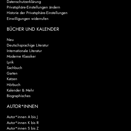
Datenschutzerklärung
Privatsphäre-Einstellungen ändern
AKTUELLES
Historie der Privatsphäre-Einstellungen
Einwilligungen widerrufen
NEWSLETTER
BÜCHER UND KALENDER
WEITERE VERLAGE
Neu
Deutschsprachige Literatur
Internationale Literatur
Moderne Klassiker
Search:
Lyrik
Sachbuch
Garten
Katzen
Hörbuch
Kalender & Mehr
Biographisches
AUTOR*INNEN
Autor*innen A bis J
Autor*innen K bis R
Autor*innen S bis Z