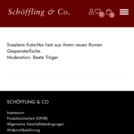
Zur
Zum
0
0
Navigation
Inhalt
Art
springen
springen
Unt
BÜCHER
ike
aus
l
JAHRBUCH DER LYRIK
Svealena Kutschke liest aus ihrem neuen Roman
Gespensterfische
.
KALENDER
Moderation: Beate Tröger
Unt
AUTOR*INNEN
aus
LESUNGEN
Unt
VERLAG
SCHÖFFLING & CO
aus
Unt
Impressum
HANDEL
Produktsicherheit (GPSR)
aus
Allgemeine Geschäftsbedingungen
Unt
LIZENZEN | FOREIGN RIGHTS
Widerrufsbelehrung
aus