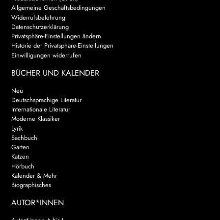
Allgemeine Geschäftsbedingungen
AKTUELLES
Widerrufsbelehrung
Datenschutzerklärung
Privatsphäre-Einstellungen ändern
NEWSLETTER
Historie der Privatsphäre-Einstellungen
Einwilligungen widerrufen
WEITERE VERLAGE
BÜCHER UND KALENDER
Neu
Deutschsprachige Literatur
Search:
Internationale Literatur
Moderne Klassiker
Lyrik
Sachbuch
Garten
Katzen
Hörbuch
Kalender & Mehr
Biographisches
AUTOR*INNEN