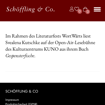
Zur
Zum
0
0
Navigation
Inhalt
Art
springen
springen
Unt
BÜCHER
ike
aus
l
JAHRBUCH DER LYRIK
Im Rahmen des Literaturfests WortWärts liest
Svealena Kutschke auf der Open-Air-Lesebühne
KALENDER
des Kulturzentrums KUNO aus ihrem Buch
Unt
AUTOR*INNEN
Gespensterfische
.
aus
LESUNGEN
Unt
VERLAG
aus
Unt
HANDEL
SCHÖFFLING & CO
aus
Unt
Impressum
LIZENZEN | FOREIGN RIGHTS
Produktsicherheit (GPSR)
aus