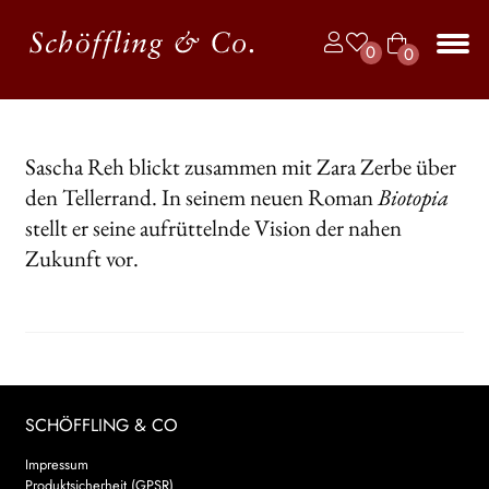
Zur
Zum
0
0
Navigation
Inhalt
Art
springen
springen
Unt
BÜCHER
ike
aus
l
JAHRBUCH DER LYRIK
Sascha Reh blickt zusammen mit Zara Zerbe über
den Tellerrand. In seinem neuen Roman
Biotopia
KALENDER
stellt er seine aufrüttelnde Vision der nahen
Unt
AUTOR*INNEN
Zukunft vor.
aus
LESUNGEN
Unt
VERLAG
aus
Unt
HANDEL
SCHÖFFLING & CO
aus
Unt
Impressum
LIZENZEN | FOREIGN RIGHTS
Produktsicherheit (GPSR)
aus