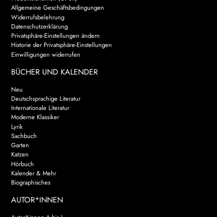
Allgemeine Geschäftsbedingungen
AKTUELLES
Widerrufsbelehrung
Datenschutzerklärung
Privatsphäre-Einstellungen ändern
NEWSLETTER
Historie der Privatsphäre-Einstellungen
Einwilligungen widerrufen
WEITERE VERLAGE
BÜCHER UND KALENDER
Neu
Deutschsprachige Literatur
Search:
Internationale Literatur
Moderne Klassiker
Lyrik
Sachbuch
Garten
Katzen
Hörbuch
Kalender & Mehr
Biographisches
AUTOR*INNEN