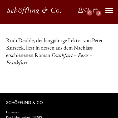
Zur
Zum
0
0
Navigation
Inhalt
Art
springen
springen
Unt
BÜCHER
ike
aus
l
JAHRBUCH DER LYRIK
Rudi Deuble, der langjährige Lektor von Peter
Kurzeck, liest in dessen aus dem Nachlass
KALENDER
erschienenen Roman
Frankfurt – Paris –
Unt
AUTOR*INNEN
Frankfurt
.
aus
LESUNGEN
Unt
VERLAG
aus
Unt
HANDEL
SCHÖFFLING & CO
aus
Unt
Impressum
LIZENZEN | FOREIGN RIGHTS
Produktsicherheit (GPSR)
aus