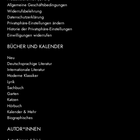
Allgemeine Geschäftsbedingungen
AKTUELLES
Widerrufsbelehrung
Datenschutzerklärung
Privatsphäre-Einstellungen ändern
NEWSLETTER
Historie der Privatsphäre-Einstellungen
Einwilligungen widerrufen
WEITERE VERLAGE
BÜCHER UND KALENDER
Neu
Deutschsprachige Literatur
Search:
Internationale Literatur
Moderne Klassiker
Lyrik
Sachbuch
Garten
Katzen
Hörbuch
Kalender & Mehr
Biographisches
AUTOR*INNEN