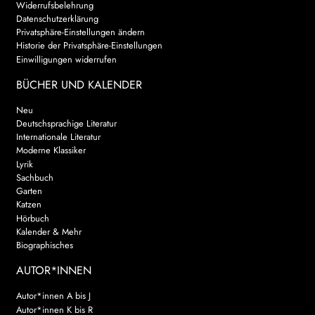
Widerrufsbelehrung
Datenschutzerklärung
AKTUELLES
Privatsphäre-Einstellungen ändern
Historie der Privatsphäre-Einstellungen
NEWSLETTER
Einwilligungen widerrufen
BÜCHER UND KALENDER
WEITERE VERLAGE
Neu
Deutschsprachige Literatur
Internationale Literatur
Search:
Moderne Klassiker
Lyrik
Sachbuch
Garten
Katzen
Hörbuch
Kalender & Mehr
Biographisches
AUTOR*INNEN
Autor*innen A bis J
Autor*innen K bis R