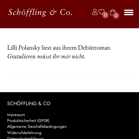
Zur
Zum
0
0
Navigation
Inhalt
Art
springen
springen
Unt
BÜCHER
ike
aus
l
JAHRBUCH DER LYRIK
Lilli Polansky liest aus ihrem Debütroman
Gratulieren müsst ihr mir nicht.
KALENDER
Unt
AUTOR*INNEN
aus
LESUNGEN
Unt
VERLAG
SCHÖFFLING & CO
aus
Impressum
Unt
HANDEL
Produktsicherheit (GPSR)
aus
Allgemeine Geschäftsbedingungen
Unt
Widerrufsbelehrung
LIZENZEN | FOREIGN RIGHTS
aus
Datenschutzerklärung