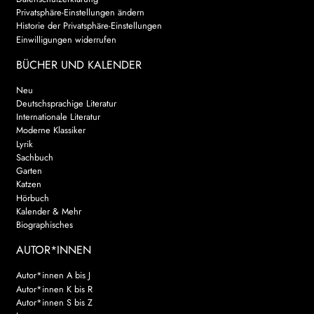
Privatsphäre-Einstellungen ändern
AKTUELLES
Historie der Privatsphäre-Einstellungen
Einwilligungen widerrufen
NEWSLETTER
BÜCHER UND KALENDER
WEITERE VERLAGE
Neu
Deutschsprachige Literatur
Internationale Literatur
Moderne Klassiker
Lyrik
Search:
Sachbuch
Garten
Katzen
Hörbuch
Kalender & Mehr
Biographisches
AUTOR*INNEN
Autor*innen A bis J
Autor*innen K bis R
Autor*innen S bis Z