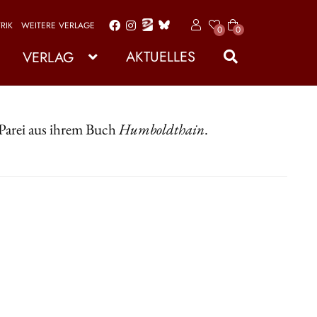
RIK
WEITERE VERLAGE
x
0
0
Zur
Zum
Art
Navigation
Inhalt
ike
AKTUELLES
VERLAG
l
springen
springen
 Parei aus ihrem Buch
Humboldthain
.