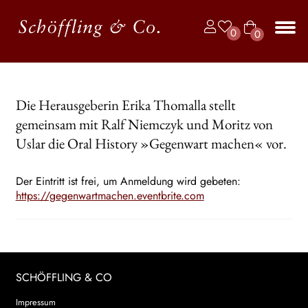
Zur
Zum
0
0
Navigation
Inhalt
Art
springen
springen
Unt
BÜCHER
ike
aus
l
JAHRBUCH DER LYRIK
Die Herausgeberin Erika Thomalla stellt
gemeinsam mit Ralf Niemczyk und Moritz von
KALENDER
Uslar die Oral History »Gegenwart machen« vor.
Unt
AUTOR*INNEN
aus
Der Eintritt ist frei, um Anmeldung wird gebeten:
LESUNGEN
https://gegenwartmachen.eventbrite.com
Unt
VERLAG
aus
Unt
HANDEL
aus
SCHÖFFLING & CO
Unt
LIZENZEN | FOREIGN RIGHTS
Impressum
aus