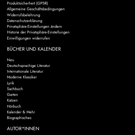
Produktsicherheit (GPSR)
AKTUELLES
Allgemeine Geschäftsbedingungen
Widerrufsbelehrung
Datenschutzerklärung
NEWSLETTER
Privatsphäre-Einstellungen ändern
Historie der Privatsphäre-Einstellungen
Einwilligungen widerrufen
WEITERE VERLAGE
BÜCHER UND KALENDER
Neu
Search:
Deutschsprachige Literatur
Internationale Literatur
Moderne Klassiker
Lyrik
Sachbuch
Garten
Katzen
Hörbuch
Kalender & Mehr
Biographisches
AUTOR*INNEN