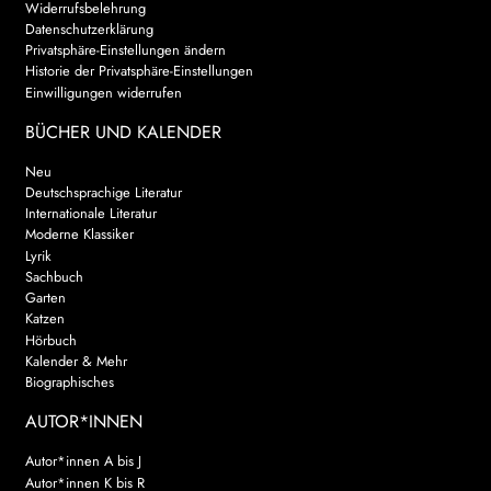
Widerrufsbelehrung
Datenschutzerklärung
AKTUELLES
Privatsphäre-Einstellungen ändern
Historie der Privatsphäre-Einstellungen
NEWSLETTER
Einwilligungen widerrufen
BÜCHER UND KALENDER
WEITERE VERLAGE
Neu
Deutschsprachige Literatur
Internationale Literatur
Search:
Moderne Klassiker
Lyrik
Sachbuch
Garten
Katzen
Hörbuch
Kalender & Mehr
Biographisches
AUTOR*INNEN
Autor*innen A bis J
Autor*innen K bis R