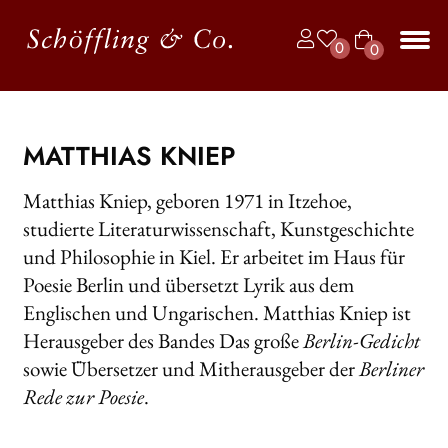
Zur
Zum
0
0
Navigation
Inhalt
Art
springen
springen
Unt
BÜCHER
ike
aus
l
JAHRBUCH DER LYRIK
MATTHIAS KNIEP
KALENDER
Matthias Kniep, geboren 1971 in Itzehoe,
studierte Literaturwissenschaft, Kunstgeschichte
Unt
AUTOR*INNEN
aus
und Philosophie in Kiel. Er arbeitet im Haus für
Poesie Berlin und übersetzt Lyrik aus dem
LESUNGEN
Englischen und Ungarischen. Matthias Kniep ist
Unt
VERLAG
Herausgeber des Bandes Das große
Berlin-Gedicht
aus
sowie Übersetzer und Mitherausgeber der
Berliner
Unt
HANDEL
Rede zur Poesie
.
aus
Unt
LIZENZEN | FOREIGN RIGHTS
aus