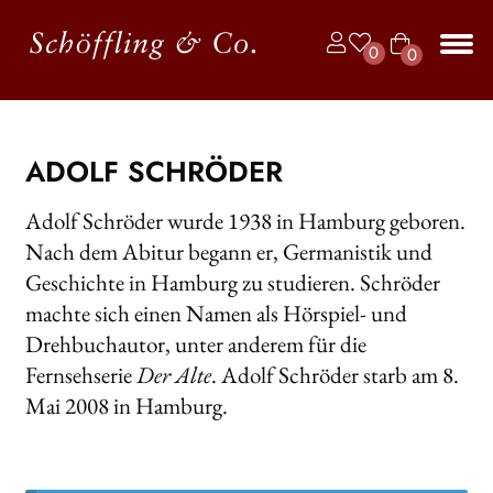
Zur
Zum
0
0
Navigation
Inhalt
Art
springen
springen
Unt
BÜCHER
ike
aus
l
JAHRBUCH DER LYRIK
ADOLF SCHRÖDER
KALENDER
Adolf Schröder wurde 1938 in Hamburg geboren.
Nach dem Abitur begann er, Germanistik und
Unt
AUTOR*INNEN
aus
Geschichte in Hamburg zu studieren. Schröder
machte sich einen Namen als Hörspiel- und
LESUNGEN
Drehbuchautor, unter anderem für die
Unt
VERLAG
Fernsehserie
Der Alte
. Adolf Schröder starb am 8.
aus
Mai 2008 in Hamburg.
Unt
HANDEL
aus
Unt
LIZENZEN | FOREIGN RIGHTS
aus