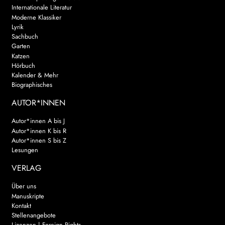
Internationale Literatur
Moderne Klassiker
Lyrik
Sachbuch
Garten
Katzen
Hörbuch
Kalender & Mehr
Biographisches
AUTOR*INNEN
Autor*innen A bis J
Autor*innen K bis R
Autor*innen S bis Z
Lesungen
VERLAG
Über uns
Manuskripte
Kontakt
Stellenangebote
Lizenzen | Foreign Rights